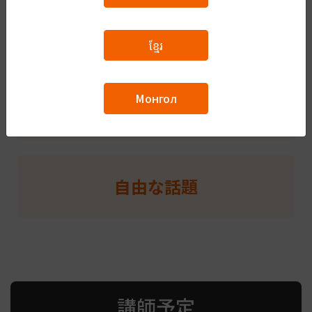
And my jobs internal training(I have been teaching/coaching
business etiquette, how to proceed with business to succeed
製造分野特定技能
in business negotiations, business strategy formulation and
ខ្មែរ
management in each region, product knowledge,
clinical/physiology knowledge, etc.), provide sales support on
actual business and seminars for customers, marketing,
Монгол
making of sales strategy, etc.I want to know more about the
IT
people and culture in the world. Not only do I want to give
everyone language, skills and culture of Japanese, I also want
to know your country. Let's share each other's culture
together!Best regards,Yasukazu Misawa
自由な話題
講師予定