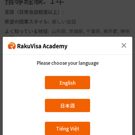
さいきんは おもに りょこうへ よく いっています。
にほんは すべての とどうふけんへ 行きました。
言語（日常会話程度以上）:
かいがいは 20のくに（40かいくらい） いきました。
希望の授業スタイル:
楽しい会話
まだまだ いきたい ところが たくさん あります。
よく知っている地域:
山形県, 茨城県, 千葉県, 東京都, 神奈
しょうらいは せかいいっしゅうへ いこうと おもって いま
川県
す。
×
経験のある仕事:
飲食料品製造（肉・水産加工以外）, 介
わたしは Medical technologistで まえは びょういんで は
護, 営業
たらいて いました。
びょういんでは けんさの しごとや グループびょういんの
Please choose your language
指導経験:
1年
laboratory departmentの managementや びょういんの う
んえいにも かかわって いました。
English
登壇対応可能内容
いまは いりょうかんけいの かいがいの かいしゃで internal
Training（ business etiquette、businessを せいこうさせる
ための すすめかたや ちいきごとでの business
strategy&management、 knowledge of
日本語
products&physiology、 etcを おしえて いました）と じっさ
A1（N5~N4）
いの Businessでの Sales supportや おきゃくむけの セミナ
ー マーケティング えいぎょうせんりゃくのりつあん などを
Tiếng Việt
やっています。