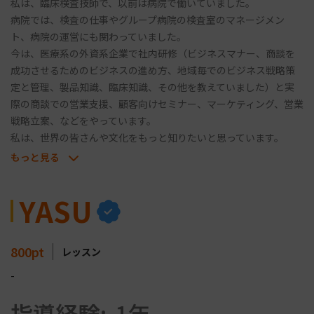
私は、臨床検査技師で、以前は病院で働いていました。
病院では、検査の仕事やグループ病院の検査室のマネージメン
ト、病院の運営にも関わっていました。
今は、医療系の外資系企業で社内研修（ビジネスマナー、商談を
成功させるためのビジネスの進め方、地域毎でのビジネス戦略策
定と管理、製品知識、臨床知識、その他を教えていました）と実
際の商談での営業支援、顧客向けセミナー、マーケティング、営業
戦略立案、などをやっています。
私は、世界の皆さんや文化をもっと知りたいと思っています。
私は、日本語というスキルや文化をお伝えするだけでなく、私も
もっと見る
皆さんの国を知りたいです。
一緒に、お互いの文化を共有しましょう！
YASU
（三沢 泰一（Yasukazu Misawa））みなさん こんにちは。
わたしは にほんごきょうしこうざ420じかんを しゅうりょうし
た 三沢泰一（Yasukazu Misawa)と いいます。
800
pt
レッスン
わたしは、JLPTの N4からN2（N1）までの 人たちへ レッ
スンを したことがあります。
-
わたしは まえは やまのぼりや ロッククライミングや アイス
指導経験:
1年
クライミングや テニスなどを よく やって いました。