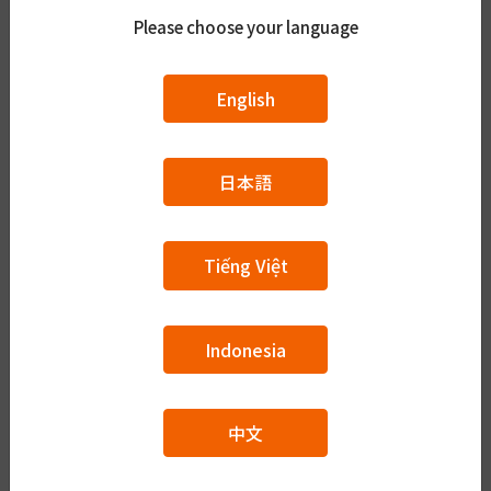
Please choose your language
り」、独身の場合は「無し」をお選びください。
有り
無し
English
扶養人数
あなたの収入で生活している家族の数をかいてください。
日本語
現在の居住国
現在お住まいの国について選んでください。
必須
Tiếng Việt
現住所
現在お住まいの住所について書いてください。
必須
郵便番号
Indonesia
都道府県
キーワード検索
中文
ふりがな