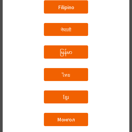
Filipino
所在地
必須
नेपाली
現在の在留資格
現在の在留資格を選んでください。日本国
必須
外に住んでいて在留資格をまだ持っていない場合は「なし」を選択して
မြန်မာ
ください。
ไทย
有効期限
ខ្មែរ
現況
あなたの現在の社会的状況を選んでください。
必須
Монгол