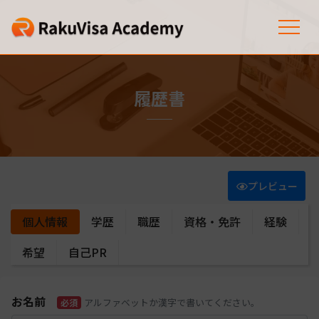
履歴書
プレビュー
個人情報
学歴
職歴
資格・免許
経験
希望
自己PR
お名前
アルファベットか漢字で書いてください。
必須