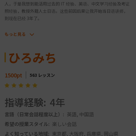
人，于是我想到能活用过去的 IT 经验、英语、中文学习经验及考证
照经验，教授外籍人士日语。这些前因后果让我开始当日语讲师，
到现在已经 3年了。
もっと見る
ひろみち
1500
pt
563
レッスン
指導経験:
4年
言語（日常会話程度以上）:
英語, 中国語
希望の授業スタイル:
楽しい会話
よく知っている地域:
東京都, 大阪府, 兵庫県, 岡山県