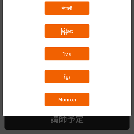
面接対策
नेपाली
မြန်မာ
IT
ไทย
自由な話題
ខ្មែរ
Монгол
講師予定