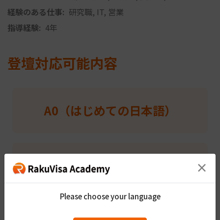
経験のある仕事:
研究職, IT, 営業
指導経験:
4年
登壇対応可能内容
A0（はじめての日本語）
A1（N5~N4）
×
Please choose your language