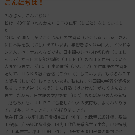
こんにちは！
みなさん、こんにちは！
私は、40年間（ねんかん）ＩＴの仕事（しごと）をしていまし
た。
今は、外国人（がいこくじん）の学習者（がくしゅうしゃ）さん
に日本語を教（おし）えています。学習者さんは中国人、インドネ
シア人、ベトナム人などです。日本語のレベルは初心者（しょし
んしゃ）から日本語能力試験（ＪＬＰＴ）のＮ１を目指している
人までいます。 私は、仕事の関係（かんけい）で中国語の学習を
始めて、ＨＳＫ５級に合格（ごうかく）しています。もちろんＩＴ
の資格（しかく）も持っています。私には、外国語の学習や資格を
取るまでの苦労（くろう）した経験（けいけん）がたくさんあり
ます。だから、日本語の学習を始（はじ）めたばかりの人の気持
（きもち）も、ＪＬＰＴに合格したい人の気持も、よくわかりま
す。さあ、いっしょに、がんばりましょう。
我在 IT 企业从事电脑开发相关工作 40 年，包括程式设计师、系统
工程师、产品经理及业务。因为工作的关系我学了中文，已经持续
了 10 年左右。结束 IT 的工作后，我开始思考自己是否能帮助他