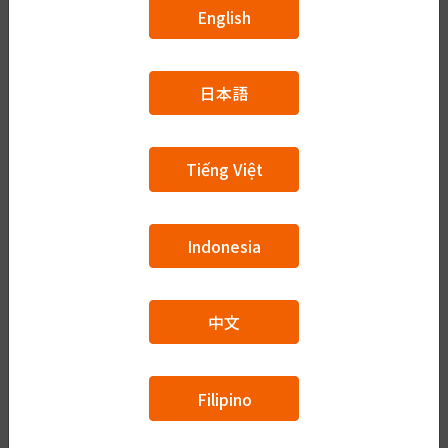
A2（N4~N3）
English
日本語
B1（N3~N2）
Tiếng Việt
B2（N2~N1）
Indonesia
中文
C1（N1+）
Filipino