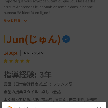
importe que vous soyez débutant ou que vous fassiez des
erreurs.Apprenons le japonais ensemble dans la bonne
humeur !!À bientôt en ligne !
もっと見る
Jun(じゅん)
1400
pt
492
レッスン
指導経験:
3年
言語（日常会話程度以上）:
フランス語
希望の授業スタイル:
楽しい会話
よく知っている地域:
福島県, 東京都, 神奈川県, 愛知県
経験のある仕事: