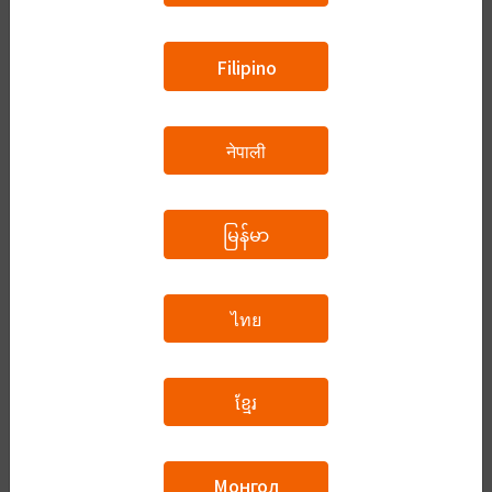
Filipino
B2（N2~N1）
नेपाली
C1（N1+）
မြန်မာ
ไทย
ビジネス
ខ្មែរ
自由な話題
Монгол