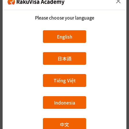
×
指導経験:
3年
Please choose your language
登壇対応可能内容
English
A1（N5~N4）
日本語
Tiếng Việt
A2（N4~N3）
Indonesia
B1（N3~N2）
中文