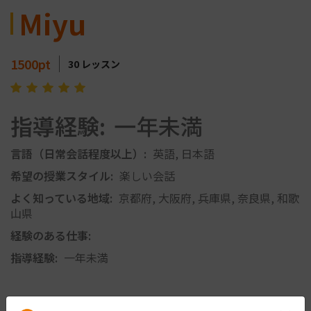
Miyu
1500
pt
30
レッスン
指導経験:
一年未満
言語（日常会話程度以上）:
英語, 日本語
希望の授業スタイル:
楽しい会話
よく知っている地域:
京都府, 大阪府, 兵庫県, 奈良県, 和歌
山県
経験のある仕事:
指導経験:
一年未満
登壇対応可能内容