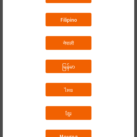
Filipino
B2（N2~N1）
नेपाली
C1（N1+）
မြန်မာ
ไทย
面接対策
ខ្មែរ
自由な話題
Монгол