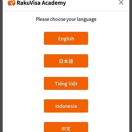
×
Please choose your language
A0（はじめての日本語）
English
A1（N5~N4）
日本語
Tiếng Việt
A2（N4~N3）
Indonesia
B1（N3~N2）
中文