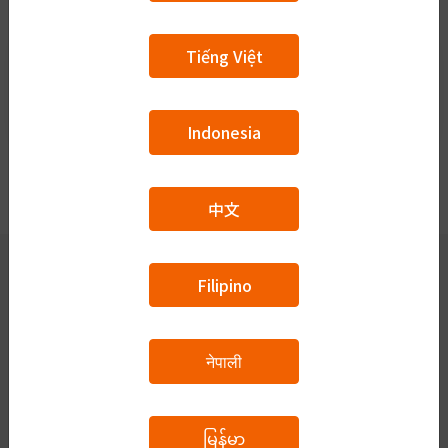
レベル名: 第3課①
Tiếng Việt
Indonesia
中文
Filipino
会員が使える機能
नेपाली
質問掲示板
講師一覧
ビザ申請
မြန်မာ