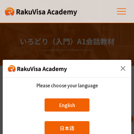
いろどり（入門）A1会話教材
×
会話
単語
Please choose your language
English
レベルリスト
日本語