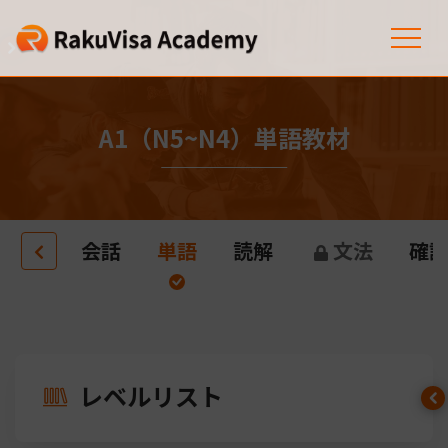
A1（N5~N4）単語教材
会話
単語
読解
文法
確
レベルリスト