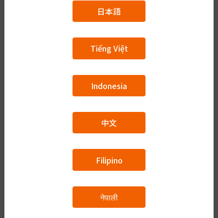
日本語
音声
Tiếng Việt
漢字
: 外国
ひらがな
: がいこく
Indonesia
日本以外の国
翻訳する
中文
Filipino
नेपाली