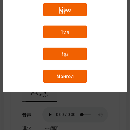
音声
မြန်မာ
漢字
: ～時間
ひらがな
: ～じかん
ไทย
時間の数え方。
数字の後ろにつけて読む
翻訳する
ខ្មែរ
Монгол
音声
漢字
: ～週間