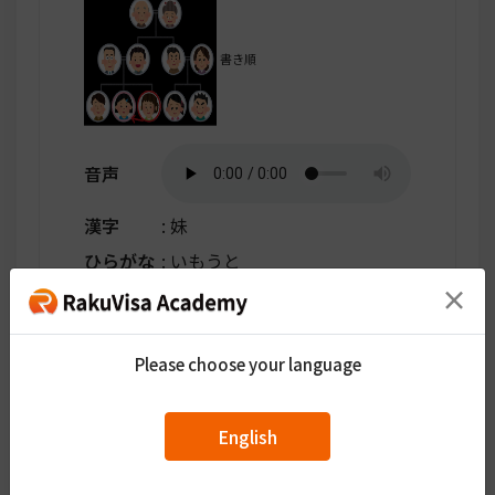
書き順
音声
漢字
: 妹
ひらがな
: いもうと
×
年下の女のきょうだい
翻訳する
Please choose your language
English